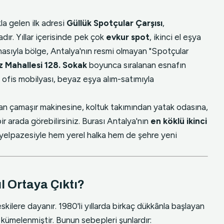
la gelen ilk adresi
Güllük Spotçular Çarşısı
,
dır. Yıllar içerisinde pek çok
evkur spot
, ikinci el eşya
asıyla bölge, Antalya'nın resmi olmayan "Spotçular
z Mahallesi 128. Sokak
boyunca sıralanan esnafın
, ofis mobilyası, beyaz eşya alım-satımıyla
çamaşır makinesine, koltuk takımından yatak odasına,
r arada görebilirsiniz. Burası Antalya'nın
en köklü ikinci
 yelpazesiyle hem yerel halka hem de şehre yeni
l Ortaya Çıktı?
eskilere dayanır. 1980'li yıllarda birkaç dükkânla başlayan
kümelenmiştir. Bunun sebepleri şunlardır: