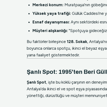
Merkezi konum:
Muratpaşa'nın göbeğinde
Yüksek yaya trafiği:
Güllük Caddesi'ne ya
Esnaf dayanışması:
Aynı sektördeki esnafı
Müşteri alışkanlığı:
"Spotçuya gideceğiz" 
Bu faktörler birleşince
128. Sokak
, Antalya'n
boyunca onlarca spotçu, ikinci el beyaz eşya
yana faaliyet göstermektedir.
Şanlı Spot: 1995'ten Beri Gül
Şanlı Spot
, işte bu köklü çarşının en deneyiml
Antalya'da ikinci el ve spot eşya piyasasında 
yönettiği, dürüstlüğü ve müşteri memnuniyetiy