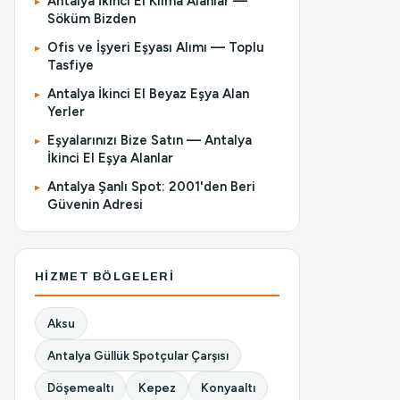
Antalya İkinci El Klima Alanlar —
Söküm Bizden
Ofis ve İşyeri Eşyası Alımı — Toplu
Tasfiye
Antalya İkinci El Beyaz Eşya Alan
Yerler
Eşyalarınızı Bize Satın — Antalya
İkinci El Eşya Alanlar
Antalya Şanlı Spot: 2001'den Beri
Güvenin Adresi
HIZMET BÖLGELERI
Aksu
Antalya Güllük Spotçular Çarşısı
Döşemealtı
Kepez
Konyaaltı