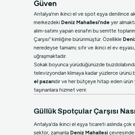
Güven
Antalya'nın ikinci el ve spot eşya denilince ak
merkezdeki
Deniz Mahallesi'nde
yer almakta
alım-satımı yapan esnafın bu semtte toplanm
Çarşısı" kimliğine bürünmüştür. Özellikle
Deni
neredeyse tamamı; sıfır ve ikinci el ev eşyası
uğraşmaktadır.
Sokak boyunca yürüdüğünüzde buzdolabından 
televizyondan klimaya kadar yüzlerce ürünü bi
el pazarı
dır ve her bütçeye hitap eden ürün
taşınanlara hizmet verir.
Güllük Spotçular Çarşısı Nası
Antalya'da ikinci el eşya ticareti aslında çok 
sektör, zamanla
Deniz Mahallesi
çevresinde 