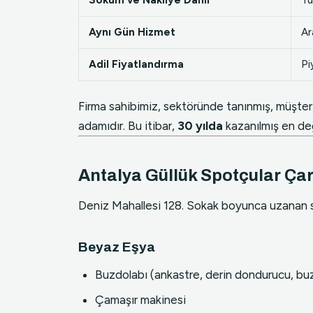
Söküm ve Nakliye Dahil
Tü
Aynı Gün Hizmet
Ar
Adil Fiyatlandırma
Pi
Firma sahibimiz, sektöründe tanınmış, müşteril
adamıdır. Bu itibar,
30 yılda
kazanılmış en değ
Antalya Güllük Spotçular Çarş
Deniz Mahallesi 128. Sokak boyunca uzanan sp
Beyaz Eşya
Buzdolabı (ankastre, derin dondurucu, buz
Çamaşır makinesi