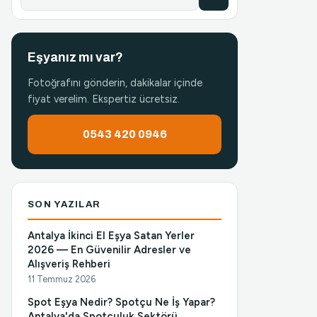
Eşyanız mı var?
Fotoğrafını gönderin, dakikalar içinde
fiyat verelim. Ekspertiz ücretsiz.
0543 420 0946
SON YAZILAR
Antalya İkinci El Eşya Satan Yerler
2026 — En Güvenilir Adresler ve
Alışveriş Rehberi
11 Temmuz 2026
Spot Eşya Nedir? Spotçu Ne İş Yapar?
Antalya'da Spotçuluk Sektörü