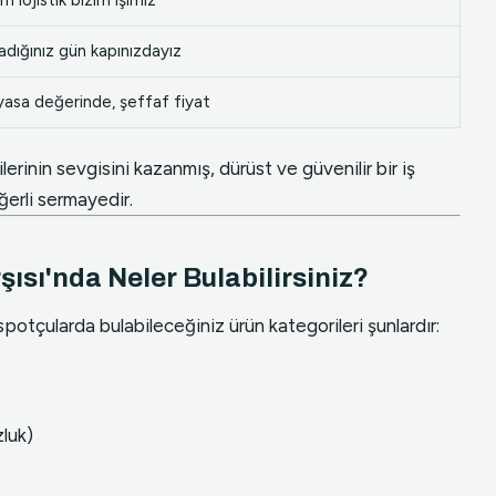
m lojistik bizim işimiz
adığınız gün kapınızdayız
yasa değerinde, şeffaf fiyat
erinin sevgisini kazanmış, dürüst ve güvenilir bir iş
erli sermayedir.
ısı'nda Neler Bulabilirsiniz?
otçularda bulabileceğiniz ürün kategorileri şunlardır:
luk)