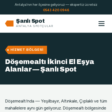
Antalya'nın her ilçesine geliyoruz — ekspertiz ücretsiz
0543 420 0946
Şanlı Spot
ANTALYA SPOTÇULAR
HIZMET BÖLGESI
Döşemealtı İkinci El Eşya
Alanlar — Şanlı Spot
Döşemealtı'nda — Yeşilbayır, Altınkale, Çıplaklı ve tüm
mahallelere aynı gün geliyoruz. Döşemealtı bölgesinde