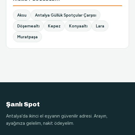
Aksu
Antalya Güllük Spotçular Çarşısı
Döşemealtı
Kepez
Konyaaltı
Lara
Muratpaşa
Şanlı Spot
Antalya'da ikinci el eşyanın güvenilir adresi. Arayın,
ayağınıza gelelim, nakit ödeyelim.