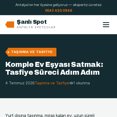
Antalya'nın her ilçesine geliyoruz — ekspertiz ücretsiz
0543 420 0946
Şanlı Spot
ANTALYA SPOTÇULAR
TAŞINMA VE TASFIYE
Komple Ev Eşyası Satmak:
Tasfiye Süreci Adım Adım
4 Temmuz 2026
Taşınma ve Tasfiye
1 okunma
Yurt dışına taşınma, miras kalan ev, uzun süreli